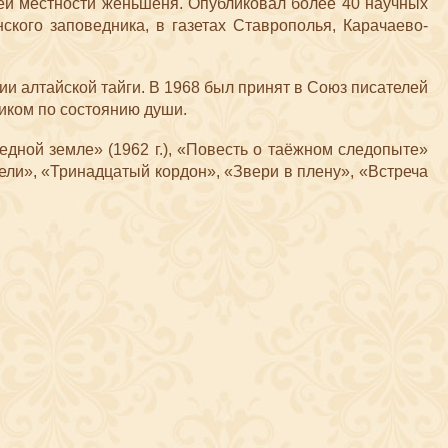
ей местности женьшеня. Опубликовал более 40 научных
кого заповедника, в газетах Ставрополья, Карачаево-
ии алтайской тайги. В 1968 был принят в Союз писателей
иком по состоянию души.
ведной земле» (1962 г.), «Повесть о таёжном следопыте»
атели», «Тринадцатый кордон», «Звери в плену», «Встреча