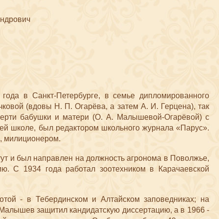
дро​вич
года в Санкт-Петербурге
, в семье дипломированного
чково
й (вдовы Н. П. Огарёва, а затем А. И. Герцена), так
мерти бабушки и матери (О. А. Малышевой-Огарёв
ой) с
ней школе, был редактором школьного журнала «Парус».
м, милиционером.
ут и был направлен на должность агронома в Поволжье,
ию. С 1934 года работал зоотехником в Карачаевской
ботой - в Тебердинском и Алтайском заповедниках; на
 Малышев защитил кандидат​скую диссертацию, а в 1966 -