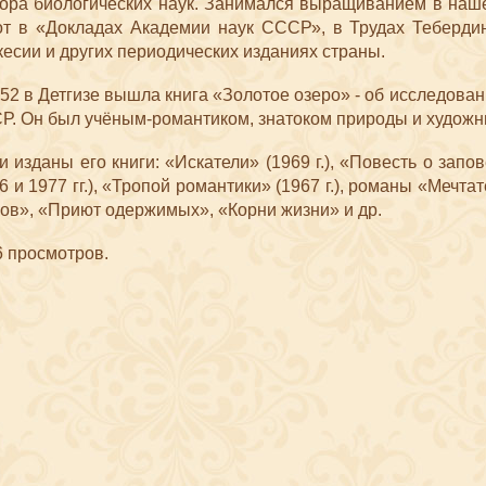
тора биологических наук. Занимался выращиванием в наш
от в «Докладах Академии наук СССР», в Трудах Тебердинс
кес
ии и других периодических изданиях страны.
52 в Детгизе вышла книга «Золотое озеро» - об исследован
Р. Он был учё​ным-романтик
ом, знатоком природы и художн
 изданы его книги: «Искатели» (1969 г.), «Повесть о запо
6 и 1977 гг.), «Тропой романтики» (1967 г.), романы «Мечт
ов», «Приют одержимых», «Корни жизни» и др.
6
просмотров.