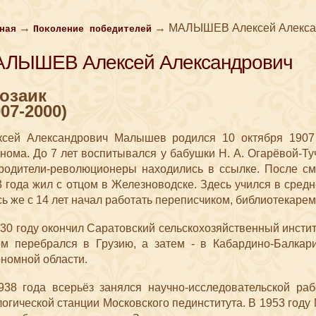
→
→
МАЛЫШЕВ Алексей Алексан
ная
Поколение победителей
ЛЫШЕВ Алексей Александро​вич
озаик
907-2000)
ксей Александро​вич Малышев родился 10 октября 1907 
нома. До 7 лет воспитывался у бабушки Н. А. Огарёвой-Ту
 родители-революц
ионеры находились в ссылке. После с
3 года жил с отцом в Железноводске. Здесь учился в сред
ь же с 14 лет начал работать переписчиком, библиотекаре
30 году окончил Саратовский сельскохозяйстве
нный инстит
ом перебрался в Грузию, а затем - в Кабардино-Балкар
ономной области.
938 года всерьёз занялся научно-исследова
тельской ра
огической станции Московского пединститута. В 1953 году