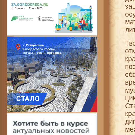
за
ос
ма
ли
Тв
от
кр
по
сб
вр
му
ц
Ст
кр
ди
ме