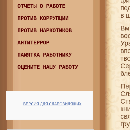
фи
ОТЧЕТЫ О РАБОТЕ
пе
в 
ПРОТИВ КОРРУПЦИИ
Вм
ПРОТИВ НАРКОТИКОВ
во
Ур
АНТИТЕРРОР
вп
ПАМЯТКА РАБОТНИКУ
тв
Се
ОЦЕНИТЕ НАШУ РАБОТУ
бл
Пе
Сл
Ст
ВЕРСИЯ ДЛЯ СЛАБОВИДЯЩИХ
кн
св
гр