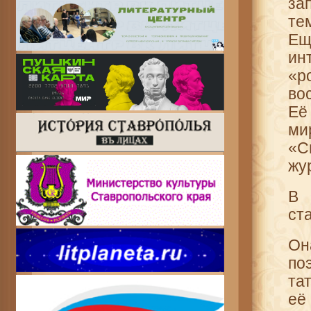
за
те
Ещ
ин
«р
во
Её
ми
«С
жу
В 
ст
Он
по
та
её