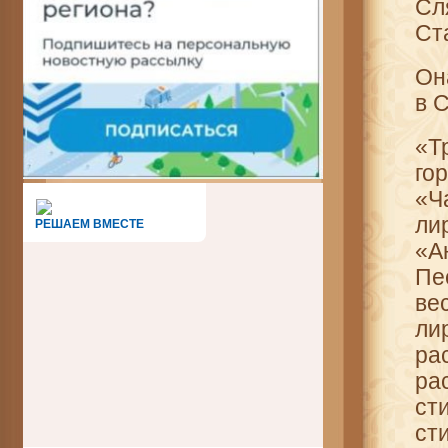
Сл
Ст
Он
в 
«Т
го
«Ч
ли
РЕШАЕМ ВМЕСТЕ
«А
Пе
ве
л
ра
ра
ст
ст