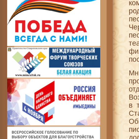
ко
ро
пе
Че
пе
те
фи
по
Мн
пр
от
Во
в 
Ст
Об
пи
до