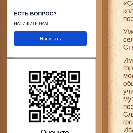
«С
ко
ЕСТЬ ВОПРОС?
по
НАПИШИТЕ НАМ
Ум
с
Написать
Ст
Им
го
мо
об
уч
му
по
Сл
фо
Ив