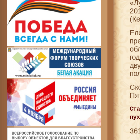
«Л
20
(К
Ел
пр
об
го
дв
по
Ск
Пя
Ст
пух
36