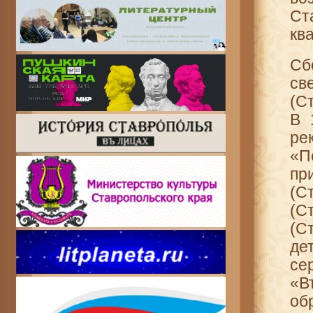
Ст
кв
Сб
св
(С
В 
ре
«П
пр
(С
(С
(С
де
се
«В
об