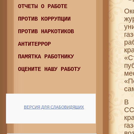
ОТЧЕТЫ О РАБОТЕ
Ок
жу
ПРОТИВ КОРРУПЦИИ
ун
ПРОТИВ НАРКОТИКОВ
га
ра
АНТИТЕРРОР
кр
ПАМЯТКА РАБОТНИКУ
«
пу
ОЦЕНИТЕ НАШУ РАБОТУ
ме
«П
са
В 
ВЕРСИЯ ДЛЯ СЛАБОВИДЯЩИХ
СС
кр
га
во