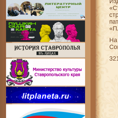
Из
«С
ст
па
«П
На
Со
32