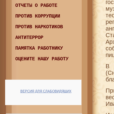
го
ОТЧЕТЫ О РАБОТЕ
му
те
ПРОТИВ КОРРУПЦИИ
ре
ПРОТИВ НАРКОТИКОВ
ан
Ст
АНТИТЕРРОР
Ар
со
ПАМЯТКА РАБОТНИКУ
пи
ОЦЕНИТЕ НАШУ РАБОТУ
В 
(С
бл
Пр
ВЕРСИЯ ДЛЯ СЛАБОВИДЯЩИХ
ве
Ив